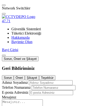
Network Switchler
47.71
Güvenlik Sistemleri
Tüketici Elektroniği
Hakkımızda
Bayimiz Olun
Bayi Girişi
Sorun, Öneri ve Şikayet
Geri Bildiriminiz
Sorun
Öneri
Şikayet
Teşekkür
Adınız Soyadınız
Telefon Numaranız
E-posta Adresiniz
Mesajınız