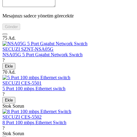
Mesajınızı sadece yönetim görecektir
Gönder
75 Ad.
SECUZI SZNT-NSA05G
NSA05G 5 Port Gıgabıt Network Swıtch
?
Ekle
70 Ad.
SECUZI CES-5501
5 Port 100 mbps Ethernet switch
?
Ekle
Stok Sorun
SECUZI CES-5502
8 Port 100 mbps Ethernet Switch
?
Stok Sorun