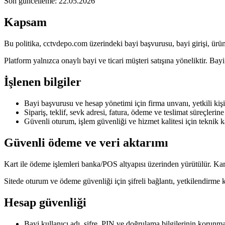
Son güncelleme: 22.05.2026
Kapsam
Bu politika, cctvdepo.com üzerindeki bayi başvurusu, bayi girişi, ürün 
Platform yalnızca onaylı bayi ve ticari müşteri satışına yöneliktir. Bayi
İşlenen bilgiler
Bayi başvurusu ve hesap yönetimi için firma unvanı, yetkili kişi, 
Sipariş, teklif, sevk adresi, fatura, ödeme ve teslimat süreçlerine i
Güvenli oturum, işlem güvenliği ve hizmet kalitesi için teknik ka
Güvenli ödeme ve veri aktarımı
Kart ile ödeme işlemleri banka/POS altyapısı üzerinden yürütülür. K
Sitede oturum ve ödeme güvenliği için şifreli bağlantı, yetkilendirme kon
Hesap güvenliği
Bayi kullanıcı adı, şifre, PIN ve doğrulama bilgilerinin korunm