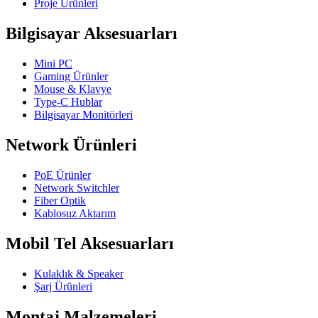
Proje Ürünleri
Bilgisayar Aksesuarları
Mini PC
Gaming Ürünler
Mouse & Klavye
Type-C Hublar
Bilgisayar Monitörleri
Network Ürünleri
PoE Ürünler
Network Switchler
Fiber Optik
Kablosuz Aktarım
Mobil Tel Aksesuarları
Kulaklık & Speaker
Şarj Ürünleri
Montaj Malzemeleri