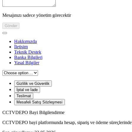
Mesajınızı sadece yönetim görecektir
Gönder
Hakkımızda
İletişim
Teknik Destek
Banka Bilgileri
Yasal Bilgiler
Gizlilik ve Güvenlik
İptal ve İade
Teslimat
Mesafeli Satış Sözleşmesi
CCTVDEPO Bayi Bilgilendirme
CCTVDEPO bayi platformunda hesap, sipariş ve ödeme süreçlerinde işle