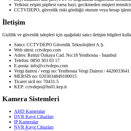
Yetkisiz erişim şüphesi varsa bayi, gecikmeden müşteri temsilc
CCTVDEPO, güvenlik riski gördüğü oturum veya hesap işlemleri
İletişim
Gizlilik ve güvenlik talepleri için aşağıdaki satıcı iletişim bilgileri kulla
Satıcı: CCTVDEPO Güvenlik Teknolojileri A.Ş.
Web sitesi: cctvdepo.com
Adres: Remzi Özkaya Cad. No:18 Yenibosna - İstanbul
Telefon: 0850 303 03 17
E-posta: info@cctvdepo.com
Vergi dairesi / vergi no: Yenibosna Vergi Dairesi / 4420033641
MERSİS no: 0203034849100015
Ticaret sicil no: 70431-5
KEP: cctvdepo@hs01.kep.tr
Kamera Sistemleri
AHD Kameralar
DVR Kayıt Cihazları
IP Kameralar
NVR Kayıt Cihazları