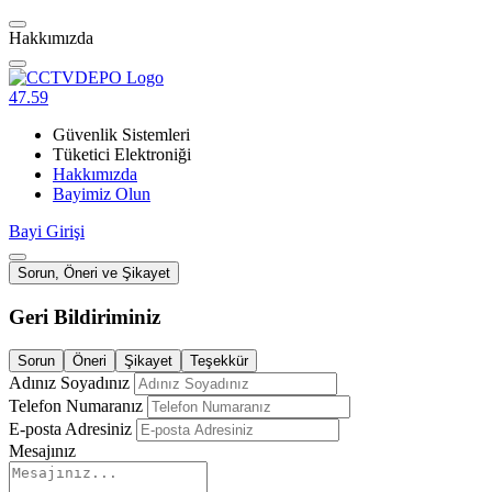
Hakkımızda
47.59
Güvenlik Sistemleri
Tüketici Elektroniği
Hakkımızda
Bayimiz Olun
Bayi Girişi
Sorun, Öneri ve Şikayet
Geri Bildiriminiz
Sorun
Öneri
Şikayet
Teşekkür
Adınız Soyadınız
Telefon Numaranız
E-posta Adresiniz
Mesajınız