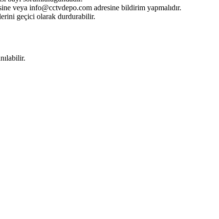
isine veya info@cctvdepo.com adresine bildirim yapmalıdır.
ni geçici olarak durdurabilir.
nılabilir.