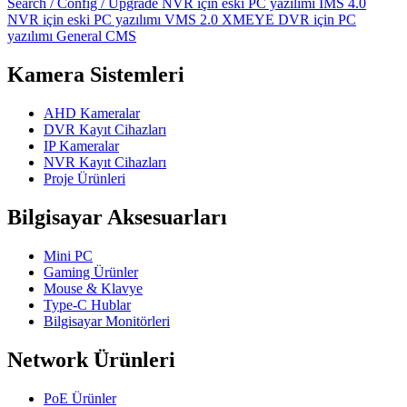
Search / Config / Upgrade
NVR için eski PC yazılımı
IMS 4.0
NVR için eski PC yazılımı
VMS 2.0
XMEYE DVR için PC
yazılımı
General CMS
Kamera Sistemleri
AHD Kameralar
DVR Kayıt Cihazları
IP Kameralar
NVR Kayıt Cihazları
Proje Ürünleri
Bilgisayar Aksesuarları
Mini PC
Gaming Ürünler
Mouse & Klavye
Type-C Hublar
Bilgisayar Monitörleri
Network Ürünleri
PoE Ürünler