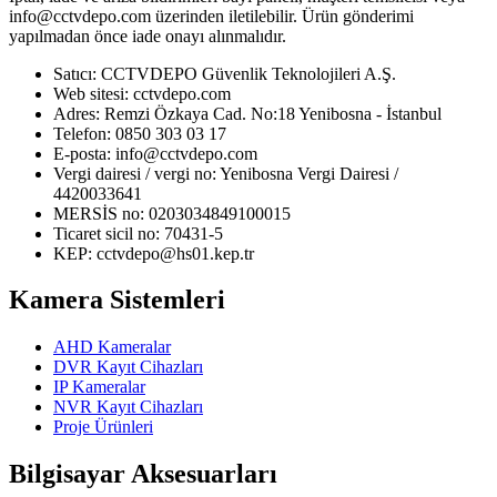
info@cctvdepo.com üzerinden iletilebilir. Ürün gönderimi
yapılmadan önce iade onayı alınmalıdır.
Satıcı: CCTVDEPO Güvenlik Teknolojileri A.Ş.
Web sitesi: cctvdepo.com
Adres: Remzi Özkaya Cad. No:18 Yenibosna - İstanbul
Telefon: 0850 303 03 17
E-posta: info@cctvdepo.com
Vergi dairesi / vergi no: Yenibosna Vergi Dairesi /
4420033641
MERSİS no: 0203034849100015
Ticaret sicil no: 70431-5
KEP: cctvdepo@hs01.kep.tr
Kamera Sistemleri
AHD Kameralar
DVR Kayıt Cihazları
IP Kameralar
NVR Kayıt Cihazları
Proje Ürünleri
Bilgisayar Aksesuarları