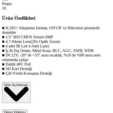
Perpa:
10
Ürün Özellikleri
■ H.265+ Sıkıştırma formatı, ONVIF ve Hikvision protokolü
destekler
■ 1/3" BSI CMOS Sensör 6MP
■ 4.7-94mm Lens(20x Optik Zoom)
■ 4 adet IR Led 4 Adet Lazer
■ İç & Dış Ortam, Metal Kasa, BLC, AGC, AWB, WDR
■ DC12V, -20° ile +55° arası sıcaklık, %10 ile %90 arası nem
ortamında çalışır
■ Dahili 48V PoE
■ SD Kart Desteği
■ Çift Yönlü Konuşma Desteği
Ürün Açıklaması
Demo Videosu