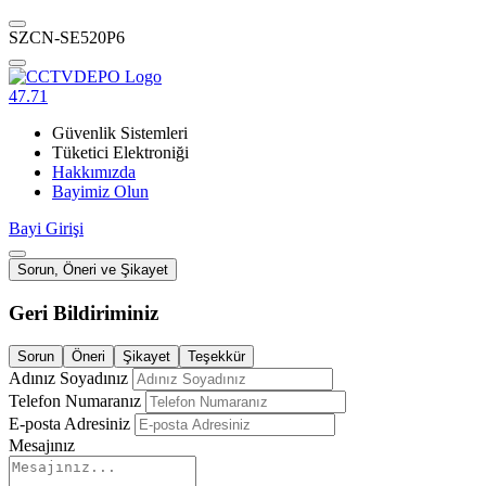
SZCN-SE520P6
47.71
Güvenlik Sistemleri
Tüketici Elektroniği
Hakkımızda
Bayimiz Olun
Bayi Girişi
Sorun, Öneri ve Şikayet
Geri Bildiriminiz
Sorun
Öneri
Şikayet
Teşekkür
Adınız Soyadınız
Telefon Numaranız
E-posta Adresiniz
Mesajınız