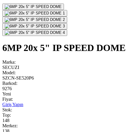
6MP 20x 5" IP SPEED DOME
Marka:
SECUZI
Model:
SZCN-SE520P6
Barkod:
9276
Yeni
Fiyat:
Giriş Yapın
Stok:
Top:
148
Merkez:
138