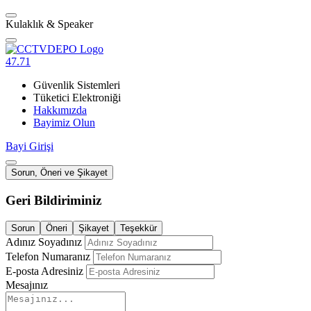
Kulaklık & Speaker
47.71
Güvenlik Sistemleri
Tüketici Elektroniği
Hakkımızda
Bayimiz Olun
Bayi Girişi
Sorun, Öneri ve Şikayet
Geri Bildiriminiz
Sorun
Öneri
Şikayet
Teşekkür
Adınız Soyadınız
Telefon Numaranız
E-posta Adresiniz
Mesajınız